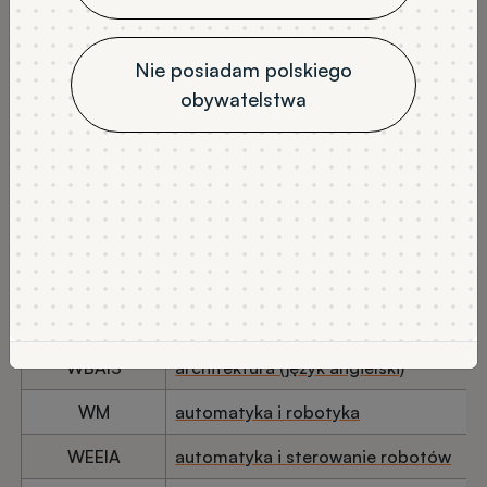
Nie posiadam polskiego
obywatelstwa
Wydział
Kierunek
WCH/CKM
Advanced Biobased
and Bioinspired Materials
WFTIMS
aktuariat i analiza finansowa
WCH
analityka chemiczna
WBAIŚ
architektura
WBAIŚ
architektura (język angielski)
WM
automatyka i robotyka
WEEIA
automatyka i sterowanie robotów