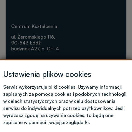
Centrum Kształcenia
ul. Żeromskiego 116,
90-543 Łódź
budynek A27, p. CH-4
Krótkie formy kształcenia
Ustawienia plików cookies
Tel. +48 42 631 23 14
microcredentials@info.p.lodz.pl
Serwis wykorzystuje pliki cookies. Używamy informacji
zapisanych za pomocą cookies i podobnych technologii
w celach statystycznych oraz w celu dostosowania
serwisu do indywidualnych potrzeb użytkowników. Jeśli
wyrażasz zgodę na używanie cookies, to będą one
Kontakt dla kandydatów z polskim
obywatelstwem
zapisane w pamięci twojej przeglądarki.