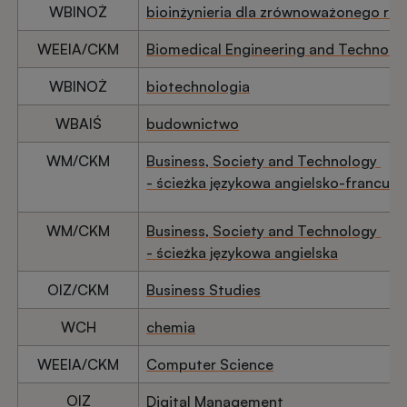
WBINOŻ
bioinżynieria dla zrównoważonego ro
WEEIA/CKM
Biomedical Engineering and Technolo
WBINOŻ
biotechnologia
WBAIŚ
budownictwo
WM/CKM
Business, Society and Technology
- ścieżka językowa angielsko-francusk
WM/CKM
Business, Society and Technology
- ścieżka językowa angielska
OIZ/CKM
Business Studies
WCH
chemia
WEEIA/CKM
Computer Science
OIZ
Digital Management