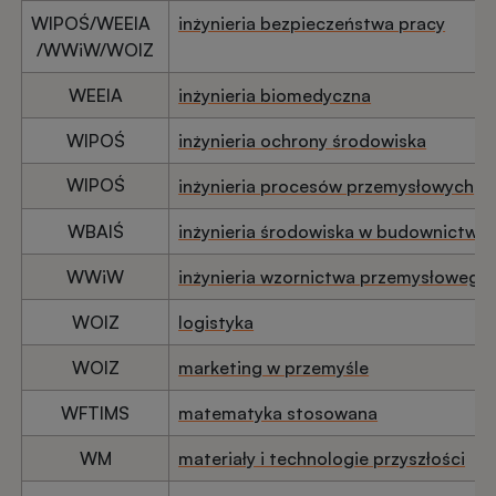
WIPOŚ/WEEIA
inżynieria bezpieczeństwa pracy
/WWiW/WOIZ
WEEIA
inżynieria biomedyczna
WIPOŚ
inżynieria ochrony środowiska
WIPOŚ
inżynieria procesów przemysłowych
WBAIŚ
inżynieria środowiska w budownictwie
WWiW
inżynieria wzornictwa przemysłowego
WOIZ
logistyka
WOIZ
marketing w przemyśle
WFTIMS
matematyka stosowana
WM
materiały i technologie przyszłości