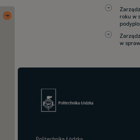
Zarządz
Skróty 1
Ulubione
roku w 
kierunki
podyplo
Zarządz
w spraw
Wyszukiwarka
kierunków
Rekrutacja
krok po kroku
Obraz
Kalkulator
Terminy
Politechnika Łódzka