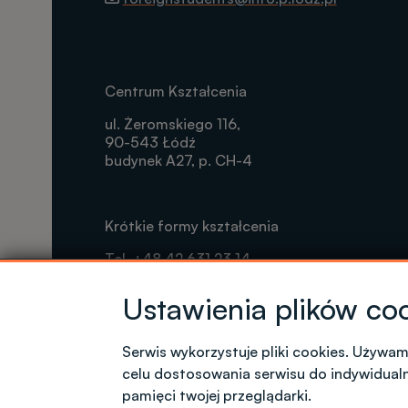
Centrum Kształcenia
ul. Żeromskiego 116,
90-543 Łódź
budynek A27, p. CH-4
Krótkie formy kształcenia
Tel. +48 42 631 23 14
microcredentials@info.p.lodz.pl
Ustawienia plików co
Serwis wykorzystuje pliki cookies. Używa
Kontakt dla kandydatów z polskim obywate
celu dostosowania serwisu do indywidual
pamięci twojej przeglądarki.