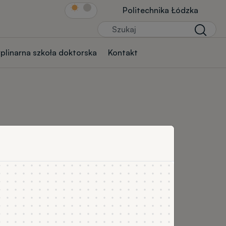
Link Str.głównej
Politechnika Łódzka
Szukaj
Szukaj
yplinarna szkoła doktorska
Kontakt