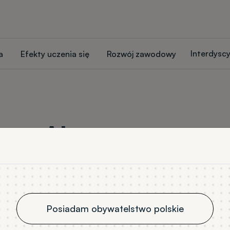
Interdysc
a
Efekty uczenia się
Rozwój zawodowy
Akty prawne
Posiadam obywatelstwo polskie