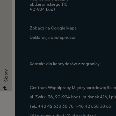
ul. Żeromskiego 116
90-924 Łodź
Zobacz na Google Maps
Dokumenty
Deklaracja dostępności
Opłaty
Kontakt dla kandydatów z zagranicy
Skróty
Egzaminy
Centrum Współpracy Międzynarodowej Sekcj
ul. Żwirki 36, 90-924 Łódź, budynek A16, I pię
tel.: +48 42 638 38 78, +48 42 638 38 63
foreignstudents@info.p.lodz.pl