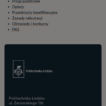
Progi punktowe
Opłaty
Przedmioty kwalifikacyjne
Zasady rekrutacji
Olimpiady i konkursy
FAQ
Obraz
Politechnika Łódzka
ul. Żeromskiego 116