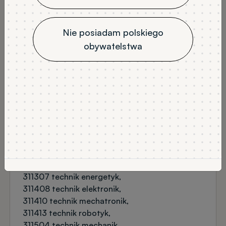
stacjonarne
7
JĘZYK WYKŁADOWY
Nie posiadam polskiego
polski
obywatelstwa
NABÓR
Rekrutacja na semestr zimowy
PRZEDMIOTY OBOWIĄZKOWE
matematyka (podstawa lub rozszerzenie)
język obcy (podstawa lub rozszerzenie)
PRZEDMIOTY DODATKOWE
fizyka
chemia
dyplom zawodowy
DYPLOM ZAWODOWY
311303 technik elektryk
311307 technik energetyk
311408 technik elektronik
311410 technik mechatronik
311413 technik robotyk
311504 technik mechanik