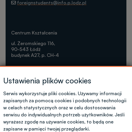
foreignstudents@info.p.lodz.pl
Centrum Kształcenia
ul. Żeromskiego 116,
90-543 Łódź
budynek A27, p. CH-4
Krótkie formy kształcenia
Ustawienia plików cookies
Tel. +48 42 631 23 14
microcredentials@info.p.lodz.pl
Serwis wykorzystuje pliki cookies. Używamy informacji
zapisanych za pomocą cookies i podobnych technologii
w celach statystycznych oraz w celu dostosowania
serwisu do indywidualnych potrzeb użytkowników. Jeśli
wyrażasz zgodę na używanie cookies, to będą one
Kontakt dla kandydatów z polskim
obywatelstwem
zapisane w pamięci twojej przeglądarki.