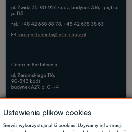
ul. Żwirki 36, 90-924 Łódź, budynek A16, I piętro,
p. 113
tel.: +48 42 638 38 78, +48 42 638 38 63
foreignstudents@info.p.lodz.pl
Centrum Kształcenia
ul. Żeromskiego 116,
90-543 Łódź
budynek A27, p. CH-4
Krótkie formy kształcenia
Ustawienia plików cookies
Tel. +48 42 631 23 14
microcredentials@info.p.lodz.pl
Serwis wykorzystuje pliki cookies. Używamy informacji