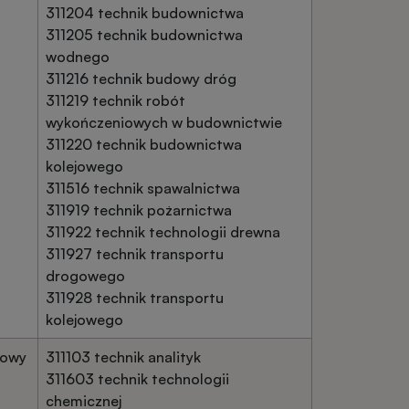
311204 technik budownictwa
311205 technik budownictwa
wodnego
311216 technik budowy dróg
311219 technik robót
wykończeniowych w budownictwie
311220 technik budownictwa
kolejowego
311516 technik spawalnictwa
311919 technik pożarnictwa
311922 technik technologii drewna
311927 technik transportu
drogowego
311928 technik transportu
kolejowego
dowy
311103 technik analityk
311603 technik technologii
chemicznej