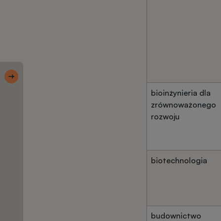
Skróty 1
Ulubione
kierunki
bioinżynieria dla
zrównoważonego
rozwoju
Wyszukiwarka
kierunków
biotechnologia
Rekrutacja
krok po kroku
budownictwo