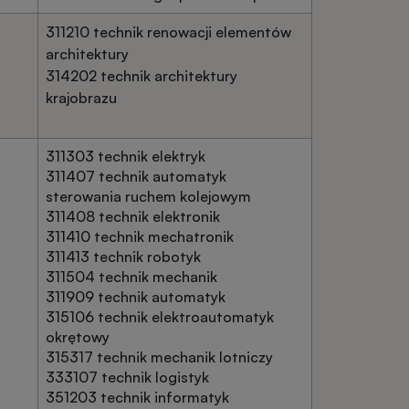
311210 technik renowacji elementów
architektury
314202 technik architektury
krajobrazu
311303 technik elektryk
311407 technik automatyk
sterowania ruchem kolejowym
311408 technik elektronik
311410 technik mechatronik
311413 technik robotyk
311504 technik mechanik
311909 technik automatyk
315106 technik elektroautomatyk
okrętowy
315317 technik mechanik lotniczy
333107 technik logistyk
351203 technik informatyk