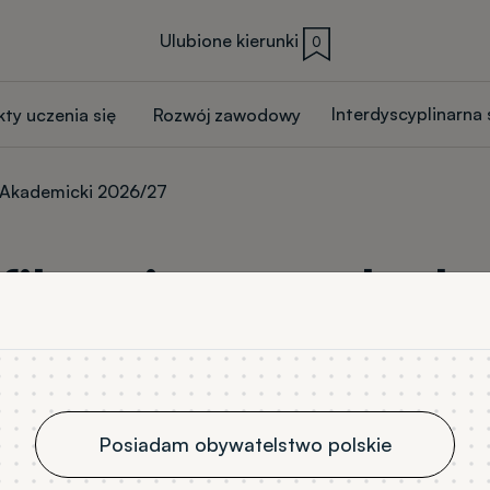
Ulubione kierunki
0
Interdyscyplinarna
kty uczenia się
Rozwój zawodowy
k Akademicki 2026/27
fikacyjne na rok a
Studia w języku polskim
Studia w języku obcym
Posiadam obywatelstwo polskie