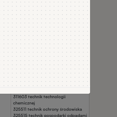
kandydata z toku
nktów z tego
ikacyjne
Dyplom zawodowy, kod i nazwa
zawodu
dowy
311103 technik analityk
311603 technik technologii
chemicznej
325511 technik ochrony środowiska
325515 technik gospodarki odpadami