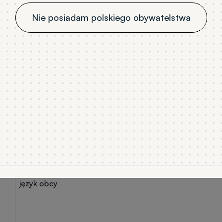
Nie posiadam polskiego obywatelstwa
aminu z danego przedmiotu dodatkowego nie wyklucza 
ifikacyjnego, ale jest równoznaczny z zerową liczbą pu
Przedmioty kwalif
Przedmioty
obowiązkowe
Przedmioty dodatkowe
matematyka
język obcy
na
matematyka
fizyka lub chemia lub dyplom zawo
język obcy