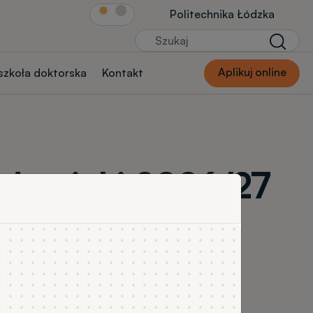
Link Str.głównej
Politechnika Łódzka
Szukaj
Szukaj
Aplikuj online
 szkoła doktorska
Kontakt
kademicki 2026/27