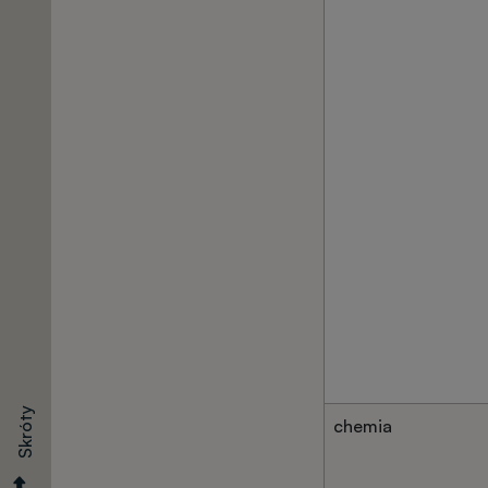
Kalkulator
Terminy
Dokumenty
Opłaty
Skróty
Egzaminy
chemia