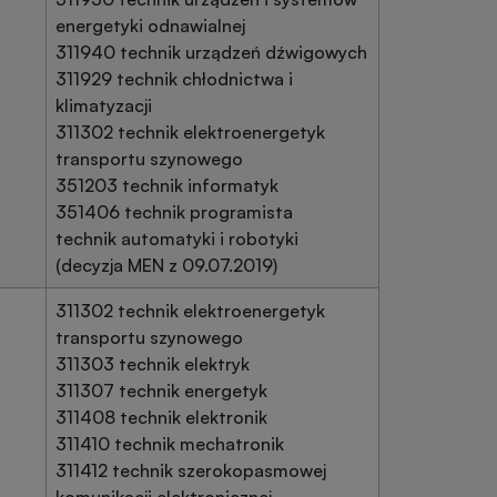
energetyki odnawialnej
311940 technik urządzeń dźwigowych
311929 technik chłodnictwa i
klimatyzacji
311302 technik elektroenergetyk
transportu szynowego
351203 technik informatyk
351406 technik programista
technik automatyki i robotyki
(decyzja MEN z 09.07.2019)
311302 technik elektroenergetyk
transportu szynowego
311303 technik elektryk
311307 technik energetyk
311408 technik elektronik
311410 technik mechatronik
311412 technik szerokopasmowej