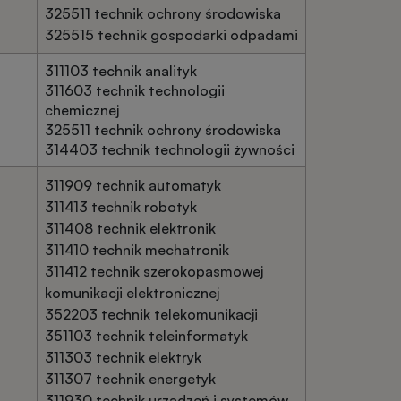
325511 technik ochrony środowiska
325515 technik gospodarki odpadami
311103 technik analityk
311603 technik technologii
chemicznej
325511 technik ochrony środowiska
314403 technik technologii żywności
311909 technik automatyk
311413 technik robotyk
311408 technik elektronik
311410 technik mechatronik
311412 technik szerokopasmowej
komunikacji elektronicznej
352203 technik telekomunikacji
351103 technik teleinformatyk
311303 technik elektryk
311307 technik energetyk
311930 technik urządzeń i systemów