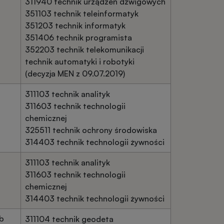
311940 technik urządzeń dźwigowych
351103 technik teleinformatyk
351203 technik informatyk
351406 technik programista
352203 technik telekomunikacji
technik automatyki i robotyki
(decyzja MEN z 09.07.2019)
311103 technik analityk
311603 technik technologii
chemicznej
325511 technik ochrony środowiska
314403 technik technologii żywności
311103 technik analityk
311603 technik technologii
chemicznej
314403 technik technologii żywności
ub
311104 technik geodeta