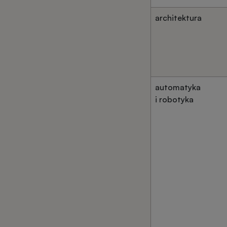
architektura
automatyka
i robotyka