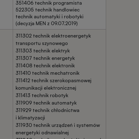
351406 technik programista
522305 technik handlowiec
technik automatyki i robotyki
(decyzja MEN z 09.07.2019)
311302 technik elektroenergetyk
transportu szynowego
311303 technik elektryk
311307 technik energetyk
311408 technik elektronik
311410 technik mechatronik
311412 technik szerokopasmowej
komunikacji elektronicznej
311413 technik robotyk
311909 technik automatyk
311929 technik chłodnictwa
i klimatyzacji
311930 technik urządzeń i systemów
energetyki odnawialnej