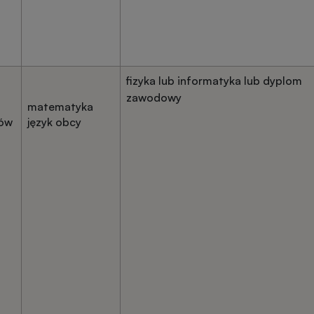
fizyka lub informatyka lub dyplom
zawodowy
matematyka
tów
język obcy