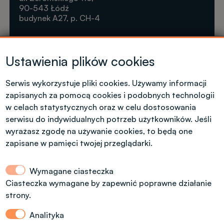
90-543 Łódź
budynek A27, p. CH-4
Krótkie formy kształcenia
Ustawienia plików cookies
Tel. +48 42 631 23 14
microcredentials@info.p.lodz.pl
Serwis wykorzystuje pliki cookies. Używamy informacji
zapisanych za pomocą cookies i podobnych technologii
w celach statystycznych oraz w celu dostosowania
serwisu do indywidualnych potrzeb użytkowników. Jeśli
wyrażasz zgodę na używanie cookies, to będą one
Kontakt dla kandydatów z polskim
zapisane w pamięci twojej przeglądarki.
obywatelstwem
Wymagane ciasteczka
Dział Rekrutacji Politechniki Łódzkiej
Ciasteczka wymagane by zapewnić poprawne działanie
strony.
ul. Radwańska 29, budynek A13, (dodatkowe
wejście od ul. Stefanowskiego 22)
Analityka