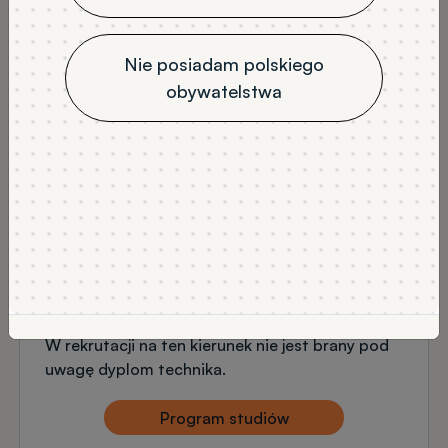
TRYB STUDIÓW
LICZBA SEMESTRÓW
stacjonarne
7
Nie posiadam polskiego
JĘZYK WYKŁADOWY
obywatelstwa
angielski
NABÓR
Rekrutacja na semestr zimowy
PRZEDMIOTY OBOWIĄZKOWE
matematyka (podstawa lub rozszerzenie)
język angielski (min 60% z rozszerzenia)
PRZEDMIOTY DODATKOWE
fizyka
chemia
informatyka
DODATKOWE INFORMACJE
W rekrutacji na ten kierunek nie jest brany pod
uwagę dyplom technika.
Program studiów