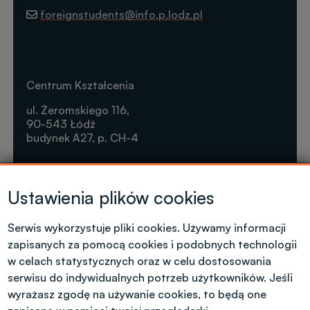
foreignstudents@info.p.lodz.pl
Centrum Kształcenia
ul. Żeromskiego 116,
90-543 Łódź
budynek A27, p. CH-4
Krótkie formy kształcenia
Ustawienia plików cookies
Tel. +48 42 631 23 14
microcredentials@info.p.lodz.pl
Serwis wykorzystuje pliki cookies. Używamy informacji
zapisanych za pomocą cookies i podobnych technologii
w celach statystycznych oraz w celu dostosowania
serwisu do indywidualnych potrzeb użytkowników. Jeśli
wyrażasz zgodę na używanie cookies, to będą one
Kontakt dla kandydatów z polskim