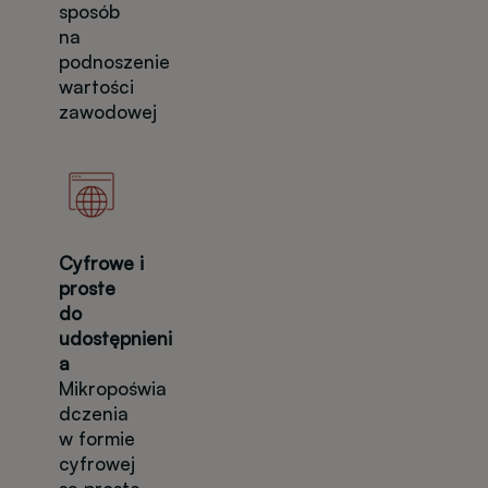
sposób
na
podnoszenie
wartości
zawodowej
Cyfrowe i
proste
do
udostępnieni
a
Mikropoświa
dczenia
w formie
cyfrowej