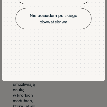
wybór?
Nie posiadam polskiego
obywatelstwa
Elastyczna
ścieżka
rozwoju
Mikropoświa
dczenia
umożliwiają
naukę
w krótkich
modułach,
które łatwo