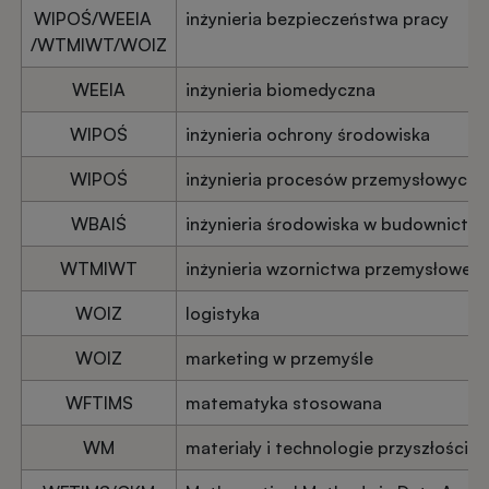
WIPOŚ/WEEIA
inżynieria bezpieczeństwa pracy
/WTMIWT/WOIZ
WEEIA
inżynieria biomedyczna
WIPOŚ
inżynieria ochrony środowiska
WIPOŚ
inżynieria procesów przemysłowych
WBAIŚ
inżynieria środowiska w budownictwi
WTMIWT
inżynieria wzornictwa przemysłoweg
WOIZ
logistyka
WOIZ
marketing w przemyśle
WFTIMS
matematyka stosowana
WM
materiały i technologie przyszłości