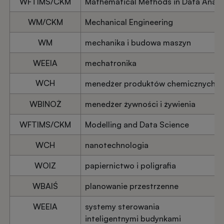
WFTIMS/CKM
Mathematical Methods in Data Analy
WM/CKM
Mechanical Engineering
WM
mechanika i budowa maszyn
WEEIA
mechatronika
WCH
menedżer produktów chemicznych
WBINOŻ
menedżer żywności i żywienia
WFTIMS/CKM
Modelling and Data Science
WCH
nanotechnologia
WOIZ
papiernictwo i poligrafia
WBAIŚ
planowanie przestrzenne
WEEIA
systemy sterowania
inteligentnymi budynkami