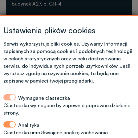
budynek A27, p. CH-4
Krótkie formy kształcenia
Ustawienia plików cookies
Tel. +48 42 631 23 14
microcredentials@info.p.lodz.pl
Serwis wykorzystuje pliki cookies. Używamy informacji
zapisanych za pomocą cookies i podobnych technologii
w celach statystycznych oraz w celu dostosowania
serwisu do indywidualnych potrzeb użytkowników. Jeśli
wyrażasz zgodę na używanie cookies, to będą one
Kontakt dla kandydatów z polskim
zapisane w pamięci twojej przeglądarki.
obywatelstwem
Wymagane ciasteczka
Dział Rekrutacji Politechniki Łódzkiej
Ciasteczka wymagane by zapewnić poprawne działanie
strony.
ul. Radwańska 29, budynek A13, (dodatkowe
wejście od ul. Stefanowskiego 22)
Analityka
tel.: 42 6312092, 42 6312974
Ciasteczka umożliwiające analizę zachowania