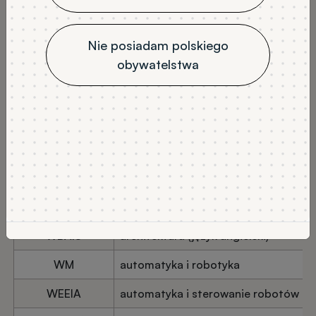
Nie posiadam polskiego
obywatelstwa
Wydział
Kierunek
WCH/CKM
Advanced Biobased
and Bioinspired Materials
WFTIMS
aktuariat i analiza finansowa
WCH
analityka chemiczna
WBAIŚ
architektura
WBAIŚ
architektura (język angielski)
WM
automatyka i robotyka
WEEIA
automatyka i sterowanie robotów