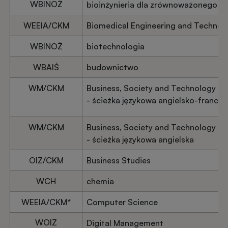
WBINOŻ
bioinżynieria dla zrównoważonego r
WEEIA/CKM
Biomedical Engineering and Technol
WBINOŻ
biotechnologia
WBAIŚ
budownictwo
WM/CKM
Business, Society and Technol
- ścieżka językowa angielsko-francus
WM/CKM
Business, Society and Technol
- ścieżka językowa angielska
OIZ/CKM
Business Studies
WCH
chemia
WEEIA/CKM*
Computer Science
WOIZ
Digital Management