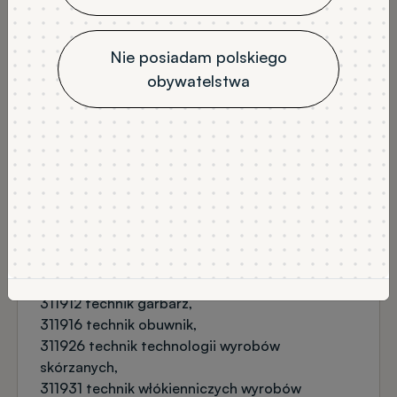
TRYB STUDIÓW
LICZBA SEMESTRÓW
stacjonarne
7
Nie posiadam polskiego
JĘZYK WYKŁADOWY
obywatelstwa
angielski
NABÓR
Rekrutacja na semestr zimowy
PRZEDMIOTY OBOWIĄZKOWE
matematyka (podstawa lub rozszerzenie)
język angielski (min 60% z rozszerzenia)
PRZEDMIOTY DODATKOWE
fizyka
chemia
dyplom zawodowy
DYPLOM ZAWODOWY
311912 technik garbarz
311916 technik obuwnik
311926 technik technologii wyrobów
skórzanych
311931 technik włókienniczych wyrobów