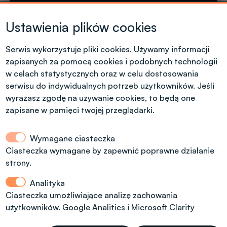
Krótkie formy kształcenia
Ustawienia plików cookies
Tel. +48 42 631 23 14
microcredentials@info.p.lodz.pl
Serwis wykorzystuje pliki cookies. Używamy informacji
zapisanych za pomocą cookies i podobnych technologii
w celach statystycznych oraz w celu dostosowania
serwisu do indywidualnych potrzeb użytkowników. Jeśli
wyrażasz zgodę na używanie cookies, to będą one
Kontakt dla kandydatów z polskim
obywatelstwem
zapisane w pamięci twojej przeglądarki.
Wymagane ciasteczka
Dział Rekrutacji Politechniki Łódzkiej
Ciasteczka wymagane by zapewnić poprawne działanie
strony.
ul. Radwańska 29, budynek A13, (dodatkowe
wejście od ul. Stefanowskiego 22)
Analityka
tel.: 42 6312092, 42 6312974
Ciasteczka umożliwiające analizę zachowania
użytkowników. Google Analitics i Microsoft Clarity
rekrutacja@info.p.lodz.pl