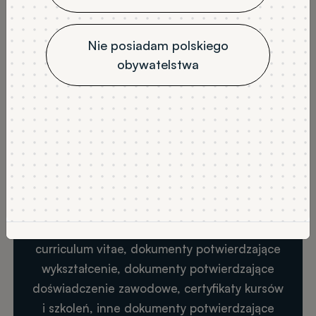
Krok 1
Nie posiadam polskiego
obywatelstwa
Złóż wniosek
Kandydat składa pisemny wniosek o
potwierdzenie efektów uczenia się w Dziale
Rekrutacji w terminach określonych przez
uczelnię. Do wniosku należy dołączyć
dokumenty potwierdzające zdobyte
kwalifikacje i doświadczenie, w szczególności:
curriculum vitae, dokumenty potwierdzające
wykształcenie, dokumenty potwierdzające
doświadczenie zawodowe, certyfikaty kursów
i szkoleń, inne dokumenty potwierdzające