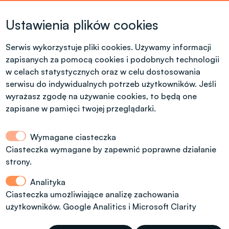
Krótkie formy kształcenia
Ustawienia plików cookies
Tel. +48 42 631 23 14
microcredentials@info.p.lodz.pl
Serwis wykorzystuje pliki cookies. Używamy informacji
zapisanych za pomocą cookies i podobnych technologii
w celach statystycznych oraz w celu dostosowania
serwisu do indywidualnych potrzeb użytkowników. Jeśli
wyrażasz zgodę na używanie cookies, to będą one
Kontakt dla kandydatów z polskim
obywatelstwem
zapisane w pamięci twojej przeglądarki.
Wymagane ciasteczka
Dział Rekrutacji Politechniki Łódzkiej
Ciasteczka wymagane by zapewnić poprawne działanie
strony.
ul. Radwańska 29, budynek A13, (dodatkowe
wejście od ul. Stefanowskiego 22)
Analityka
tel.: 42 6312092, 42 6312974
Ciasteczka umożliwiające analizę zachowania
użytkowników. Google Analitics i Microsoft Clarity
rekrutacja@info.p.lodz.pl
Godziny otwarcia: 8.00 - 15.00