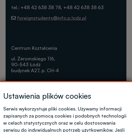
tel.: +48 42 638 38 78, +48 42 638 38 63
foreignstudents@info.p.lodz.pl
Centrum Kształcenia
ul. Żeromskiego 116,
90-543 Łódź
budynek A27, p. CH-4
Krótkie formy kształcenia
Ustawienia plików cookies
Tel. +48 42 631 23 14
microcredentials@info.p.lodz.pl
Serwis wykorzystuje pliki cookies. Używamy informacji
zapisanych za pomocą cookies i podobnych technologii
w celach statystycznych oraz w celu dostosowania
serwisu do indywidualnych potrzeb użytkowników. Jeśli