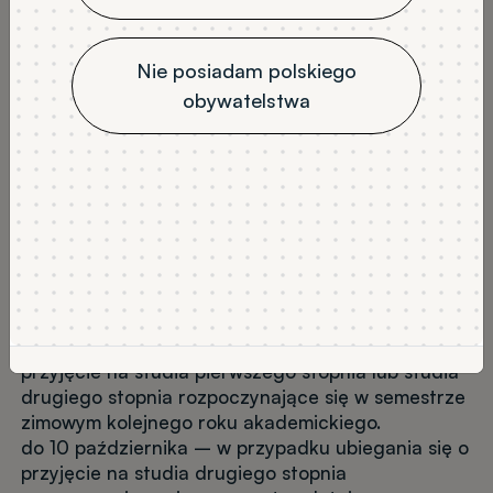
Nie posiadam polskiego
obywatelstwa
Harmonogram postępowania kwalifikacyjnego na
studia stacjonarne i niestacjonarne pierwszego
i drugiego stopnia w trybie potwierdzenia efektów
uczenia się na rok akademicki 2026/2027
Terminy składania
wniosku
o potwierdzenie
efektów uczenia się:
do 10 marca – w przypadku ubiegania się o
przyjęcie na studia pierwszego stopnia lub studia
drugiego stopnia rozpoczynające się w semestrze
zimowym kolejnego roku akademickiego.
do 10 października – w przypadku ubiegania się o
przyjęcie na studia drugiego stopnia