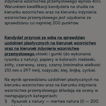
inżynieria wzornictwa przemysłowego wynosi 400.
Warunkiem kwalifikacji kandydata na studia na
kierunku wzornictwo oraz na kierunku inżynieria
wzornictwa przemysłowego jest uzyskanie ze
sprawdzianu co najmniej 200 punktów.
Kandydat przynosi ze sobą na sprawdzian
uzdolnień plastycznych na kierunek wzornictwo
oraz na kierunek inżynieria wzornictwa
przemysłowego
ołówki i gumki (do wykonania
rysunku z natury), papiery w kolorach: niebieski,
żółty, czerwony, szary, czarny (minimalna wielkość
210 mm x 297 mm), nożyczki, klej, linijkę, cyrkiel.
Na wynik sprawdzianu uzdolnień plastycznych na
kierunku wzornictwo oraz na kierunku inżynieria
wzornictwa przemysłowego składają się oceny w
następujących kategoriach:
1) Rysunek z natury – martwa natura (0 – 200