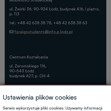
Mobilności Studenckiej
ul. Żwirki 36, 90-924 Łódź, budynek A16, I piętro,
p. 113
tel.: +48 42 638 38 78, +48 42 638 38 63
foreignstudents@info.p.lodz.pl
Centrum Kształcenia
ul. Żeromskiego 116,
90-543 Łódź
budynek A27, p. CH-4
Krótkie formy kształcenia
Ustawienia plików cookies
Tel. +48 42 631 23 14
microcredentials@info.p.lodz.pl
Serwis wykorzystuje pliki cookies. Używamy informacji