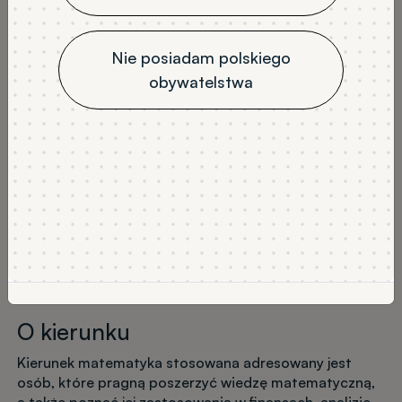
stacjonarne
4
JĘZYK WYKŁADOWY
Nie posiadam polskiego
polski
obywatelstwa
NABÓR
Rekrutacja na semestr zimowy
Wykaz tytułów
Program studiów
O kierunku
Kierunek matematyka stosowana adresowany jest
osób, które pragną poszerzyć wiedzę matematyczną,