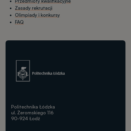
Przedmioty kwalifikacyjne
Zasady rekrutacji
Olimpiady i konkursy
FAQ
Obraz
Politechnika Łódzka
ul. Żeromskiego 116
90-924 Łodź