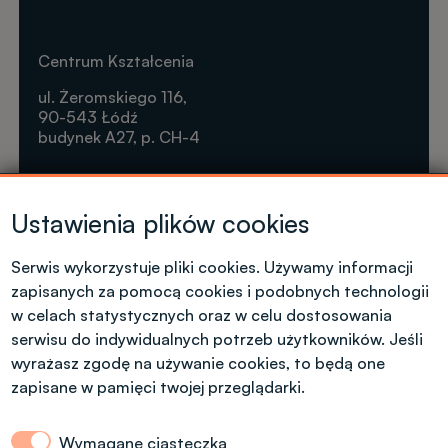
Centrum Kształcenia
ul. Żeromskiego 116,
90-543 Łódź
budynek A27, p. CH-4
Krótkie formy kształcenia
Ustawienia plików cookies
Tel. +48 42 631 23 14
microcredentials@info.p.lodz.pl
Serwis wykorzystuje pliki cookies. Używamy informacji
zapisanych za pomocą cookies i podobnych technologii
w celach statystycznych oraz w celu dostosowania
serwisu do indywidualnych potrzeb użytkowników. Jeśli
wyrażasz zgodę na używanie cookies, to będą one
Kontakt dla kandydatów z polskim
zapisane w pamięci twojej przeglądarki.
obywatelstwem
Wymagane ciasteczka