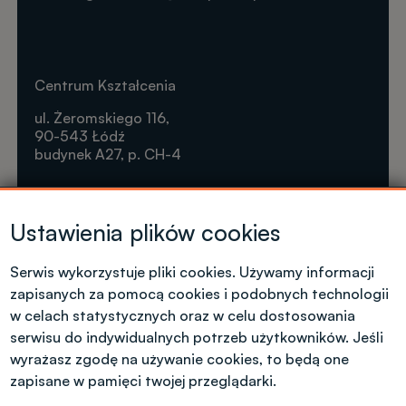
Centrum Kształcenia
ul. Żeromskiego 116,
90-543 Łódź
budynek A27, p. CH-4
Krótkie formy kształcenia
Ustawienia plików cookies
Tel. +48 42 631 23 14
microcredentials@info.p.lodz.pl
Serwis wykorzystuje pliki cookies. Używamy informacji
zapisanych za pomocą cookies i podobnych technologii
w celach statystycznych oraz w celu dostosowania
serwisu do indywidualnych potrzeb użytkowników. Jeśli
wyrażasz zgodę na używanie cookies, to będą one
Kontakt dla kandydatów z polskim
obywatelstwem
zapisane w pamięci twojej przeglądarki.