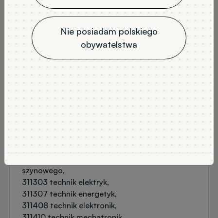
stacjonarne
7
JĘZYK WYKŁADOWY
Nie posiadam polskiego
polski
obywatelstwa
NABÓR
Rekrutacja na semestr zimowy
PRZEDMIOTY OBOWIĄZKOWE
matematyka (podstawa lub rozszerzenie)
język obcy (podstawa lub rozszerzenie)
PRZEDMIOTY DODATKOWE
fizyka
informatyka
dyplom zawodowy
DYPLOM ZAWODOWY
311302 technik elektroenergetyk transportu
szynowego
311303 technik elektryk
311307 technik energetyk
311408 technik elektronik
311410 technik mechatronik