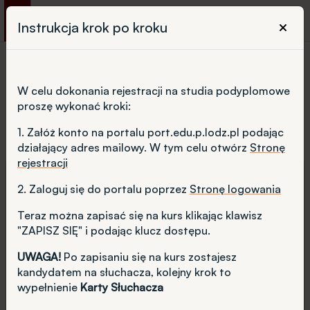
Przejdź do treści
Instrukcja krok po kroku
Breadcrumbs
Strona główna
Zarządzanie Projektami
W celu dokonania rejestracji na studia podyplomowe
proszę wykonać kroki:
1. Załóż konto na portalu port.edu.p.lodz.pl podając
działający adres mailowy. W tym celu otwórz
Stronę
rejestracji
ENG
2. Zaloguj się do portalu poprzez
Stronę logowania
NAZWA
Zarządzanie projektami
PL
Teraz można zapisać się na kurs klikając klawisz
"ZAPISZ SIĘ"
i podając klucz dostępu.
FORMA STUDIÓW
CZAS TRWANIA
UWAGA!
Po zapisaniu się na kurs zostajesz
stacjonarna
2 semestry
kandydatem na słuchacza, kolejny krok to
Posiadam obywatelstwo
wypełnienie
Karty Słuchacza
LICZBA MIEJSC
DNI ZJAZDÓW
polskie
30 osób
Sobota
Niedziela