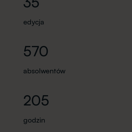
35
edycja
570
absolwentów
205
godzin