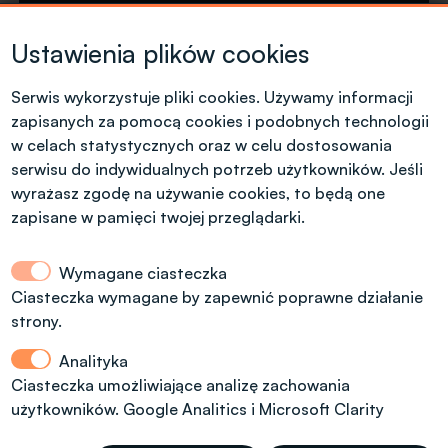
Krótkie formy kształcenia
Ustawienia plików cookies
Tel. +48 42 631 23 14
microcredentials@info.p.lodz.pl
Serwis wykorzystuje pliki cookies. Używamy informacji
zapisanych za pomocą cookies i podobnych technologii
w celach statystycznych oraz w celu dostosowania
serwisu do indywidualnych potrzeb użytkowników. Jeśli
wyrażasz zgodę na używanie cookies, to będą one
Kontakt dla kandydatów z polskim
zapisane w pamięci twojej przeglądarki.
obywatelstwem
Wymagane ciasteczka
Dział Rekrutacji Politechniki Łódzkiej
Ciasteczka wymagane by zapewnić poprawne działanie
strony.
ul. Radwańska 29, budynek A13, (dodatkowe
wejście od ul. Stefanowskiego 22)
Analityka
tel.: 42 6312092, 42 6312974
Ciasteczka umożliwiające analizę zachowania
użytkowników. Google Analitics i Microsoft Clarity
rekrutacja@info.p.lodz.pl