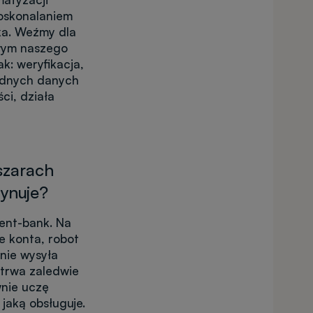
oskonalaniem
ka. Weźmy dla
owym naszego
k: weryfikacja,
ędnych danych
ci, działa
szarach
dynuje?
ent-bank. Na
e konta, robot
nie wysyła
 trwa zaledwie
wnie uczę
 jaką obsługuje.