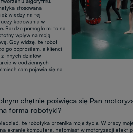
 tworzeniu algorytmu.
matyka stosowana
ież wiedzy na tej
 uczy kodowania w
e. Bardzo pomogło mi to na
 istotny wpływ na moją
wą. Gdy widzę, że robot
co go poprosiłem, a klienci
 z innych działów
arcie w codziennych
uśmiech sam pojawia się na
olnym chętnie poświęca się Pan motoryzac
nna forma robotyki?
iedzieć, że robotyka przenika moje życie. W pracy moje
 na ekranie komputera, natomiast w motoryzacji efekt p