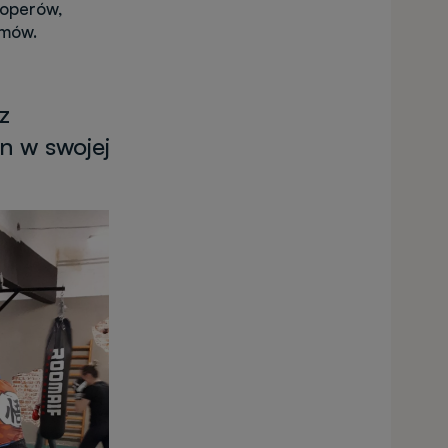
loperów,
tmów.
z
n w swojej