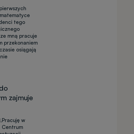
 pierwszych
a matematyce
denci tego
gicznego
 ze mną pracuje
nym przekonaniem
czasie osiągają
nie
 do
ym zajmuje
Pracuję w
.
Centrum
matyzacji