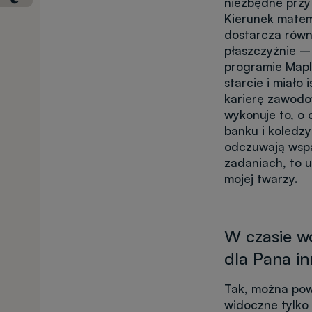
niezbędne przy
Kierunek mate
dostarcza równ
płaszczyźnie –
programie Mapl
starcie i miało
karierę zawodo
wykonuje to, o 
banku i koledzy
odczuwają wsp
zadaniach, to 
mojej twarzy.
W czasie w
dla Pana i
Tak, można pow
widoczne tylko