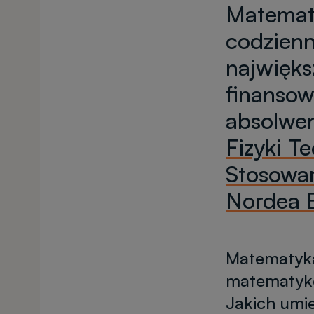
Matematy
codzienn
najwięks
finansow
absolwe
Fizyki T
Stosowa
Nordea 
Matematyka
matematykę
Jakich umie