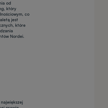
nia od
ng, który
olnościowym, co
aletą jest
cznych, które
adzania
ntów Nordei.
największej
cej prawie