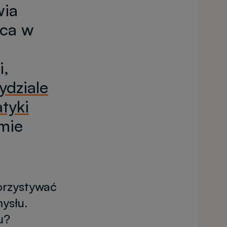
wia
aca w
i,
dziale
tyki
rmie
orzystywać
ysłu.
u?