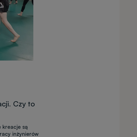
ji. Czy to
 kreacje są
racy inżynierów