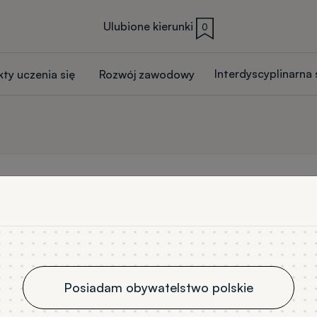
Ulubione kierunki
0
Interdyscyplinarna
kty uczenia się
Rozwój zawodowy
Łukasz Wiśniewski
Posiadam obywatelstwo polskie