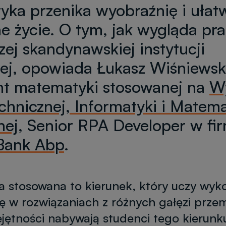
ka przenika wyobraźnię i ułat
e życie. O tym, jak wygląda pr
zej skandynawskiej instytucji
ej, opowiada Łukasz Wiśniewsk
nt matematyki stosowanej na
Wy
echnicznej, Informatyki i Matema
nej
, Senior RPA Developer w fi
Bank Abp
.
 stosowana to kierunek, który uczy wyk
 w rozwiązaniach z różnych gałęzi przem
jętności nabywają studenci tego kierunk