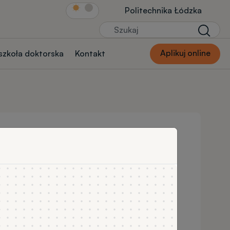
Link Str.głównej
Politechnika Łódzka
Szukaj
Szukaj
Aplikuj online
 szkoła doktorska
Kontakt