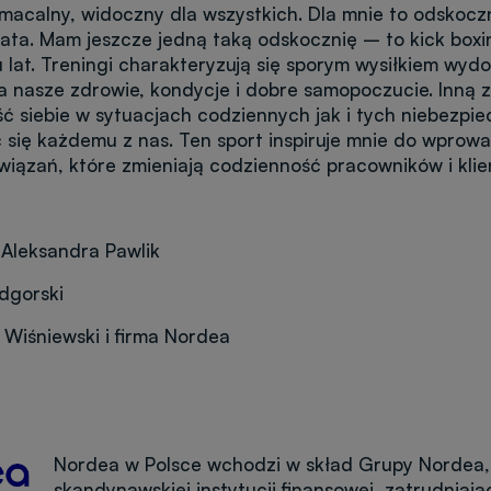
amacalny, widoczny dla wszystkich. Dla mnie to odskocz
ata. Mam jeszcze jedną taką odskocznię – to kick boxi
u lat. Treningi charakteryzują się sporym wysiłkiem wyd
a nasze zdrowie, kondycje i dobre samopoczucie. Inną z
 siebie w sytuacjach codziennych jak i tych niebezpie
 się każdemu z nas. Ten sport inspiruje mnie do wprow
iązań, które zmieniają codzienność pracowników i klie
 Aleksandra Pawlik
odgorski
 Wiśniewski i firma Nordea
Nordea w Polsce wchodzi w skład Grupy Nordea, 
skandynawskiej instytucji finansowej, zatrudniają