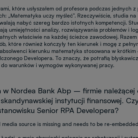
mi, które usłyszałem od profesora podczas jednych z
ach: „Matematyka uczy myśleć”. Rzeczywiście, studia n
walają nabyć szereg bardzo istotnych kompetencji. Stu
ają umiejętności analizy, rozwiązywania problemów i lo
datnych właściwie na każdej ścieżce zawodowej. Razem
sób, które również kończyły ten kierunek i mogę z peł
 absolwenci kierunku matematyka stosowana w krótkim 
czonego Developera. To znaczy, że potrafią błyskawicz
ę do warunków i wymogów wykonywanej pracy.
n w Nordea Bank Abp – firmie należącej
 skandynawskiej instytucji finansowej. Cz
 stanowisku Senior RPA Developera?
 media source is missing and needs to be re-embedded
odzi, a moje obowiązki polegają na robotyzacji i auto