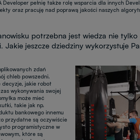
 Developer pełnię także rolę wsparcia dla innych Deve
jekty oraz pracuję nad poprawą jakości naszych algory
nowisku potrzebna jest wiedza nie tylko 
 Jakie jeszcze dziedziny wykorzystuje Pa
mplikowanych zdań
Obraz
ój chleb powszedni.
 decyzje, jakie robot
zas wykonywania swojej
omyłka może mieć
utki, takie jak np.
oduktu bankowego innemu
zo przydatne są oczywiście
zysto programistyczne w
awowym, które są