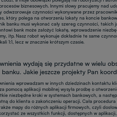
rocesów biznesowych. Innymi słowy pracujemy nad ud
ry odwzorowuje czynności wykonywane przez pracowni
es, który polega na otworzeniu lokaty na koncie bank
nik banku musi wykonać cały szereg czynności, takich ja
entowi bank może założyć lokatę, wprowadzenie niezb
my, itp. Nasz robot wykonuje dokładnie te same czynnoś
kali 1:1, lecz w znacznie krótszym czasie.
wnienia wydają się przydatne w wielu ob
i banku. Jakie jeszcze projekty Pan koor
nienia wprowadzam w innych dziedzinach kontaktu kli
 za pomocą aplikacji mobilnej wysyła prośbę o otworzeni
tkie niezbędne kroki w systemach bankowych, a następ
tną do klienta o zakończeniu operacji. Cała procedura
także mapy do różnych aplikacji firmowych, czyli dosło
korzystać ze wszystkich funkcji, dostępnych w aplikacji,