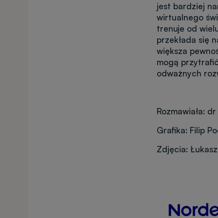
jest bardziej n
wirtualnego świ
trenuje od wiel
przekłada się n
większa pewność
mogą przytrafić
odważnych rozw
Rozmawiała: dr
Grafika: Filip P
Zdjęcia: Łukasz
Obraz