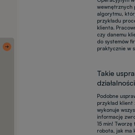
wewnętrznych p
algorytmu, któ
przykładu proc
klienta. Pracow
czy danemu kli
Skróty 1
do systemów fir
Ulubione
praktycznie w s
kierunki
Takie uspra
działalnośc
Wyszukiwarka
kierunków
Podobne uspraw
przykład klient
Rekrutacja
wykonuje wszys
krok po kroku
informację zwro
15 min! Tworzę 
robota, jak ma 