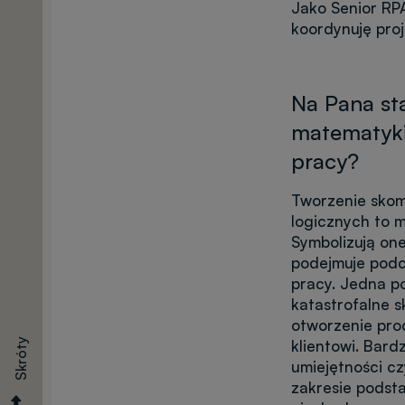
Jako Senior RPA
Kalkulator
koordynuję pro
Terminy
Na Pana sta
matematyki.
pracy?
Dokumenty
Tworzenie sko
logicznych to m
Symbolizują one
Opłaty
podejmuje podc
pracy. Jedna p
katastrofalne sk
otworzenie pr
klientowi. Bard
Skróty
Egzaminy
umiejętności c
zakresie podst