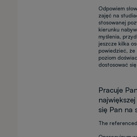
Odpowiem słowa
zajęć na studi
stosowanej poz
kierunku nabyw
myślenia, przy
jeszcze kilka o
powiedzieć, że
poziom doświad
dostosować si
Pracuje Pa
największej
się Pan na
The referenced
Operacyjnym w Ł