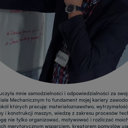
uczyła mnie samodzielności i odpowiedzialności za swoj
iale Mechanicznym to fundament mojej kariery zawodo
okół których pracuję: materiałoznawstwo, wytrzymałość
y i konstrukcji maszyn, wiedzę z zakresu procesów tec
ę nie tylko organizować, motywować i rozliczać moich 
ich merytorycznym wsparciem, kreatorem pomysłów us