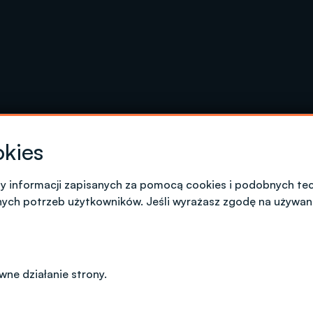
okies
my informacji zapisanych za pomocą cookies i podobnych tec
lstwem
nych potrzeb użytkowników. Jeśli wyrażasz zgodę na używan
ne działanie strony.
wejście od ul. Stefanowskiego 22)