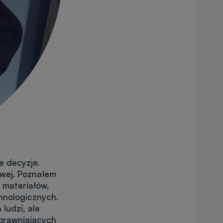
e decyzje.
wej. Poznałem
 materiałów,
hnologicznych.
ludzi, ale
prawniających