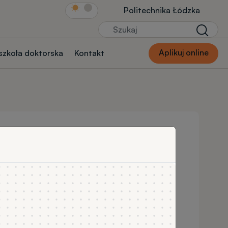
Link Str.głównej
Politechnika Łódzka
Szukaj
Szukaj
Aplikuj online
 szkoła doktorska
Kontakt
r ds.
ce
rima