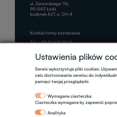
ul. Żeromskiego 116,
90-543 Łódź
budynek A27, p. CH-4
Krótkie formy kształcenia
Tel. +48 42 631 23 14
microcredentials@info.p.lodz.pl
Ustawienia plików co
Serwis wykorzystuje pliki cookies. Używa
Kontakt dla kandydatów z polskim obywate
celu dostosowania serwisu do indywidual
pamięci twojej przeglądarki.
Dział Rekrutacji Politechniki Łódzkiej
Wymagane ciasteczka
Ciasteczka wymagane by zapewnić popraw
ul. Radwańska 29, budynek A13, (dodatkowe 
tel.: 42 6312092, 42 6312974
Analityka