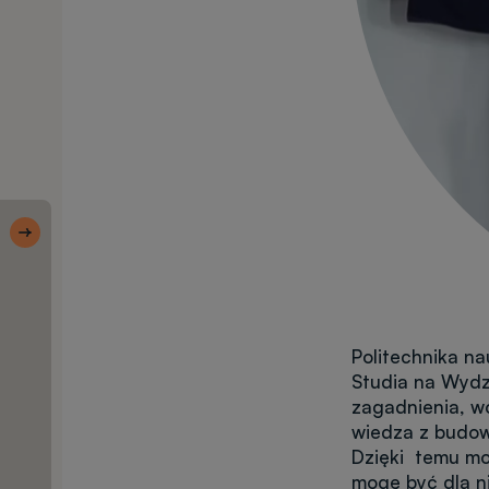
Skróty 1
Ulubione
kierunki
Politechnika na
Wyszukiwarka
Studia na Wydz
kierunków
zagadnienia, w
wiedza z budow
Rekrutacja
Dzięki temu mog
krok po kroku
mogę być dla n