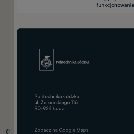
funkcjonowanie
Kalkulator
Terminy
Obraz
Dokumenty
Politechnika Łódzka
ul. Żeromskiego 116
Opłaty
90-924 Łodź
Zobacz na Google Maps
Egzaminy