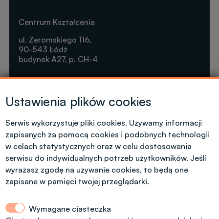
Centrum Kształcenia
ul. Żeromskiego 116,
90-543 Łódź
budynek A27, p. CH-4
Krótkie formy kształcenia
Ustawienia plików cookies
Tel. +48 42 631 23 14
microcredentials@info.p.lodz.pl
Serwis wykorzystuje pliki cookies. Używamy informacji
zapisanych za pomocą cookies i podobnych technologii
w celach statystycznych oraz w celu dostosowania
serwisu do indywidualnych potrzeb użytkowników. Jeśli
wyrażasz zgodę na używanie cookies, to będą one
Kontakt dla kandydatów z polskim
zapisane w pamięci twojej przeglądarki.
obywatelstwem
Wymagane ciasteczka
Dział Rekrutacji Politechniki Łódzkiej