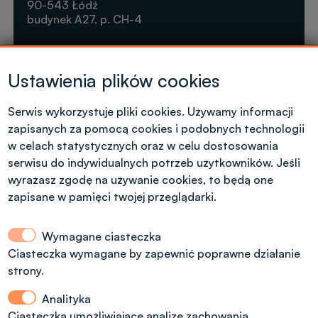
90-543 Łódź
budynek A27, p. CH-4
Krótkie formy kształcenia
Ustawienia plików cookies
Tel. +48 42 631 23 14
microcredentials@info.p.lodz.pl
Serwis wykorzystuje pliki cookies. Używamy informacji
zapisanych za pomocą cookies i podobnych technologii
w celach statystycznych oraz w celu dostosowania
serwisu do indywidualnych potrzeb użytkowników. Jeśli
wyrażasz zgodę na używanie cookies, to będą one
Kontakt dla kandydatów z polskim
zapisane w pamięci twojej przeglądarki.
obywatelstwem
Wymagane ciasteczka
Dział Rekrutacji Politechniki Łódzkiej
Ciasteczka wymagane by zapewnić poprawne działanie
strony.
ul. Radwańska 29, budynek A13, (dodatkowe
wejście od ul. Stefanowskiego 22)
Analityka
tel.: 42 6312092, 42 6312974
Ciasteczka umożliwiające analizę zachowania