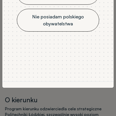
stacjonarne
4
niestacjonarne
Nie posiadam polskiego
JĘZYK WYKŁADOWY
obywatelstwa
polski
NABÓR
Rekrutacja na semestr zimowy
Wykaz tytułów
Program studiów
O kierunku
Program kierunku odzwierciedla cele strategiczne
Politechniki Łódzkiej, szczególnie wysoki poziom