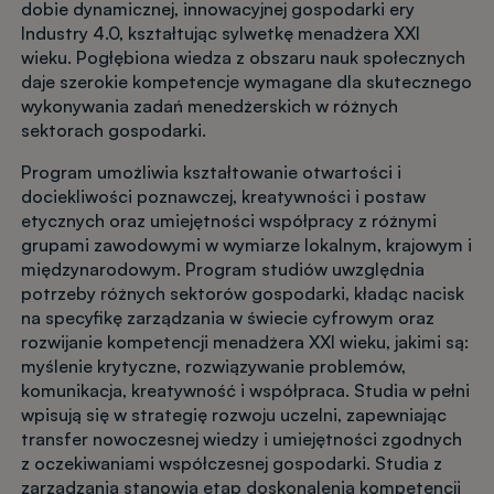
dobie dynamicznej, innowacyjnej gospodarki ery
Industry 4.0, kształtując sylwetkę menadżera XXI
wieku. Pogłębiona wiedza z obszaru nauk społecznych
daje szerokie kompetencje wymagane dla skutecznego
wykonywania zadań menedżerskich w różnych
sektorach gospodarki.
Program umożliwia kształtowanie otwartości i
dociekliwości poznawczej, kreatywności i postaw
etycznych oraz umiejętności współpracy z różnymi
grupami zawodowymi w wymiarze lokalnym, krajowym i
międzynarodowym. Program studiów uwzględnia
potrzeby różnych sektorów gospodarki, kładąc nacisk
na specyfikę zarządzania w świecie cyfrowym oraz
rozwijanie kompetencji menadżera XXI wieku, jakimi są:
myślenie krytyczne, rozwiązywanie problemów,
komunikacja, kreatywność i współpraca. Studia w pełni
wpisują się w strategię rozwoju uczelni, zapewniając
transfer nowoczesnej wiedzy i umiejętności zgodnych
z oczekiwaniami współczesnej gospodarki. Studia z
zarządzania stanowią etap doskonalenia kompetencji