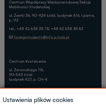
Centrum Współpracy Międzynarodowej Sekcja
Mobilności Studenckiej
ul. Żwirki 36, 90-924 Łódź, budynek A16, I piętro,
p. 113
tel.: +48 42 638 38 78, +48 42 638 38 63
foreignstudents@info.p.lodz.pl
Centrum Kształcenia
ul. Żeromskiego 116,
90-543 Łódź
budynek A27, p. CH-4
Krótkie formy kształcenia
Ustawienia plików cookies
Tel. +48 42 631 23 14