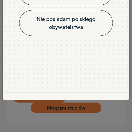
stacjonarne
3
niestacjonarne
Nie posiadam polskiego
JĘZYK WYKŁADOWY
obywatelstwa
polski
NABÓR
Rekrutacja na semestr letni
Rekrutacja na semestr zimowy
DODATKOWE INFORMACJE
Studia stacjonarne - rekrutacja na semestr letni
Studia niestacjonarne - rekrutacja na semestr
zimowy
Wykaz tytułów
Program studiów