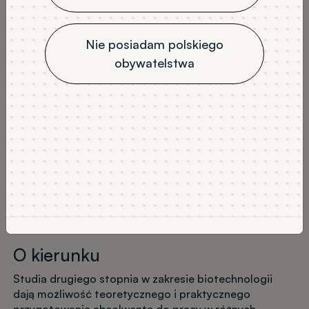
stacjonarne
3
JĘZYK WYKŁADOWY
Nie posiadam polskiego
polski
obywatelstwa
NABÓR
Rekrutacja na semestr letni
Wykaz tytułów
Program studiów
O kierunku
Studia drugiego stopnia w zakresie biotechnologii
dają możliwość teoretycznego i praktycznego