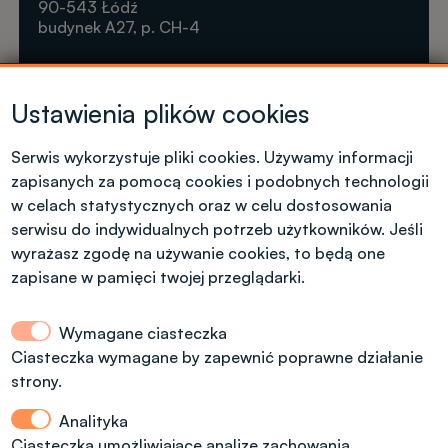
90-543 Łódź
budynek A27, p. CH-4
Krótkie formy kształcenia
Ustawienia plików cookies
Tel. +48 42 631 23 14
microcredentials@info.p.lodz.pl
Serwis wykorzystuje pliki cookies. Używamy informacji
zapisanych za pomocą cookies i podobnych technologii
w celach statystycznych oraz w celu dostosowania
serwisu do indywidualnych potrzeb użytkowników. Jeśli
wyrażasz zgodę na używanie cookies, to będą one
Kontakt dla kandydatów z polskim
zapisane w pamięci twojej przeglądarki.
obywatelstwem
Wymagane ciasteczka
Dział Rekrutacji Politechniki Łódzkiej
Ciasteczka wymagane by zapewnić poprawne działanie
strony.
ul. Radwańska 29, budynek A13, (dodatkowe
wejście od ul. Stefanowskiego 22)
Analityka
tel.: 42 6312092, 42 6312974
Ciasteczka umożliwiające analizę zachowania