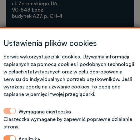
ul. Żeromskiego 116,
90-543 Łódź
budynek A27, p. CH-4
Krótkie formy kształcenia
Ustawienia plików cookies
Tel. +48 42 631 23 14
microcredentials@info.p.lodz.pl
Serwis wykorzystuje pliki cookies. Używamy informacji
zapisanych za pomocą cookies i podobnych technologii
w celach statystycznych oraz w celu dostosowania
serwisu do indywidualnych potrzeb użytkowników. Jeśli
wyrażasz zgodę na używanie cookies, to będą one
Kontakt dla kandydatów z polskim
obywatelstwem
zapisane w pamięci twojej przeglądarki.
Wymagane ciasteczka
Dział Rekrutacji Politechniki Łódzkiej
Ciasteczka wymagane by zapewnić poprawne działanie
strony.
ul. Radwańska 29, budynek A13, (dodatkowe
wejście od ul. Stefanowskiego 22)
Analityka