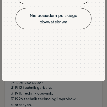
TRYB STUDIÓW
LICZBA SEMESTRÓW
stacjonarne
stacjonarne: 7
niestacjonarne
niestacjonarne: 7
Nie posiadam polskiego
obywatelstwa
JĘZYK WYKŁADOWY
polski
NABÓR
Rekrutacja na semestr zimowy
PRZEDMIOTY OBOWIĄZKOWE
matematyka (podstawa lub rozszerzenie)
język obcy (podstawa lub rozszerzenie)
PRZEDMIOTY DODATKOWE
fizyka
chemia
dyplom zawodowy
DYPLOM ZAWODOWY
311912 technik garbarz
311916 technik obuwnik
311926 technik technologii wyrobów
skórzanych