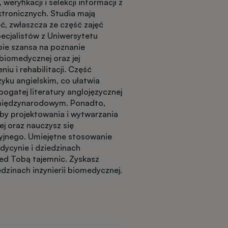
ryfikacji i selekcji informacji z
ktronicznych. Studia mają
ęć, zwłaszcza że część zajęć
pecjalistów z Uniwersytetu
bie szansa na poznanie
biomedycznej oraz jej
iu i rehabilitacji. Część
zyku angielskim, co ułatwia
ogatej literatury anglojęzycznej
 międzynarodowym. Ponadto,
y projektowania i wytwarzania
j oraz nauczysz się
cyjnego. Umiejętne stosowanie
ycynie i dziedzinach
ed Tobą tajemnic. Zyskasz
edzinach inżynierii biomedycznej.