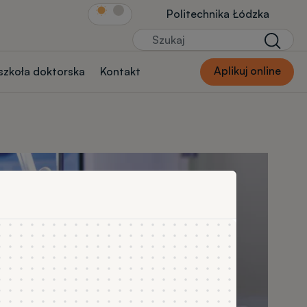
Link Str.głównej
Politechnika Łódzka
Szukaj
Szukaj
Aplikuj online
 szkoła doktorska
Kontakt