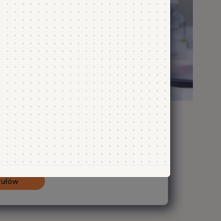
biomedyczna
Y
STOPIEŃ STUDIÓW
r
II
LICZBA SEMESTRÓW
3
Y
Program studiów
estr letni
tułów