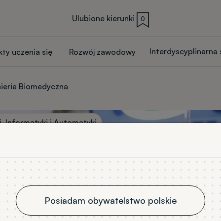
Ulubione kierunki
0
Interdyscyplinarna
kty uczenia się
Rozwój zawodowy
nieria Biomedyczna
i, Informatyki i Automatyki
Posiadam obywatelstwo polskie