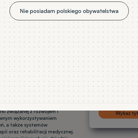
Nie posiadam polskiego obywatelstwa
Inżynieria 
TYTUŁ ZAWODOW
magister inżynie
TRYB STUDIÓW
stacjonarne
JĘZYK WYKŁADOW
polski
NABÓR
Rekrutacja na sem
jednej z najbardziej
ki związanej z rozwojem i
Wykaz ty
tywnym wykorzystywaniem
eń, a także systemów
ii oraz rehabilitacji medycznej.