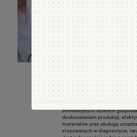
O kierunku
Inżynieria biomedyczna należy do 
innowacyjnych dziedzin gospodar
doskonaleniem produkcji, efek
materiałów oraz obsługą urządz
stosowanych w diagnostyce, terap