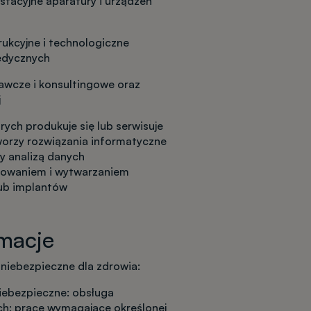
estacyjne aparatury i urządzeń
rukcyjne i technologiczne
edycznych
wcze i konsultingowe oraz
j
rych produkuje się lub serwisuje
orzy rozwiązania informatyczne
y analizą danych
towaniem i wytwarzaniem
lub implantów
macje
b niebezpieczne dla zdrowia:
niebezpieczne: obsługa
h; prace wymagające określonej