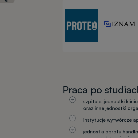
Praca po studiac
szpitale, jednostki klin
oraz inne jednostki org
instytucje wytwórcze a
jednostki obrotu handl