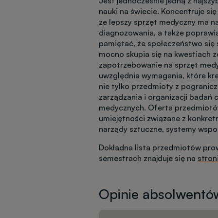
Jest jednocześnie jedną z najszyb
nauki na świecie. Koncentruje si
że lepszy sprzęt medyczny ma na
diagnozowania, a także poprawian
pamiętać, że społeczeństwo się s
mocno skupia się na kwestiach z
zapotrzebowanie na sprzęt med
uwzględnia wymagania, które kre
nie tylko przedmioty z pogranicza
zarządzania i organizacji badań
medycznych. Oferta przedmiotó
umiejętności związane z konkretn
narządy sztuczne, systemy wspo
Dokładna lista przedmiotów pr
semestrach znajduje się na
stron
Opinie absolwentó