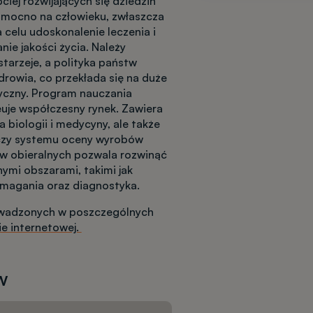
ciej rozwijających się dziedzin
ę mocno na człowieku, zwłaszcza
 celu udoskonalenie leczenia i
ie jakości życia. Należy
tarzeje, a polityka państw
drowia, co przekłada się na duże
yczny. Program nauczania
uje współczesny rynek. Zawiera
 biologii i medycyny, ale także
 czy systemu oceny wyrobów
w obieralnych pozwala rozwinąć
ymi obszarami, takimi jak
magania oraz diagnostyka.
owadzonych w poszczególnych
ie internetowej.
w