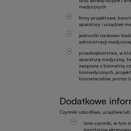
oraz akredytacyjne i at
medycznych
firmy projektowe, konst
aparatury i urządzeń m
jednostki naukowo-bada
administracji medyczne
przedsiębiorstwa, w któ
aparaturę medyczną, tw
związane z biometrią cz
biomedycznych, projek
biomateriałów, protez 
Dodatkowe infor
Czynniki szkodliwe, uciążliwe lu
inne czynniki, w tym 
monitorów ekranowyc