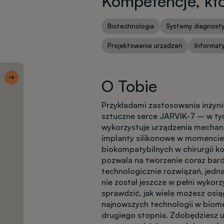
Kompetencje, któ
Biotechnologia
Systemy diagnost
Projektowanie urządzeń
Informat
Skróty 1
Ulubione
O Tobie
kierunki
Przykładami zastosowania inżyni
sztuczne serce JARVIK-7 – w tym
wykorzystuje urządzenia mechanic
Wyszukiwarka
implanty silikonowe w momencie,
kierunków
biokompatybilnych w chirurgii k
pozwala na tworzenie coraz bar
technologicznie rozwiązań, jedn
Rekrutacja
nie został jeszcze w pełni wykorz
krok po kroku
sprawdzić, jak wiele możesz osi
najnowszych technologii w biome
drugiego stopnia. Zdobędziesz u