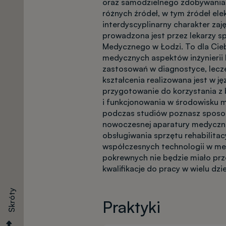
oraz samodzielnego zdobywania, we
Kalkulator
różnych źródeł, w tym źródeł ele
interdyscyplinarny charakter zaj
prowadzona jest przez lekarzy s
Medycznego w Łodzi. To dla Cie
Terminy
medycznych aspektów inżynierii 
zastosowań w diagnostyce, leczen
kształcenia realizowana jest w ję
przygotowanie do korzystania z b
i funkcjonowania w środowisku
Dokumenty
podczas studiów poznasz sposob
nowoczesnej aparatury medyczne
obsługiwania sprzętu rehabilita
Opłaty
współczesnych technologii w med
pokrewnych nie będzie miało prz
kwalifikacje do pracy w wielu dzi
Skróty
Egzaminy
Praktyki