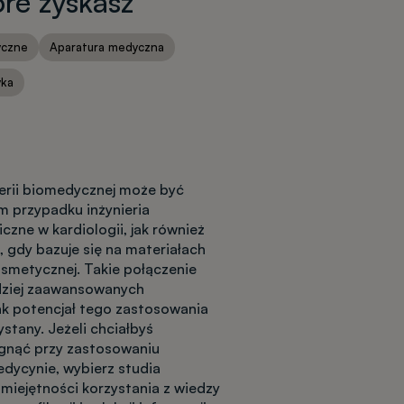
re zyskasz
yczne
Aparatura medyczna
yka
erii biomedycznej może być
 przypadku inżynieria
zne w kardiologii, jak również
 gdy bazuje się na materiałach
osmetycznej. Takie połączenie
dziej zaawansowanych
ak potencjał tego zastosowania
ystany. Jeżeli chciałbyś
ągnąć przy zastosowaniu
dycynie, wybierz studia
miejętności korzystania z wiedzy