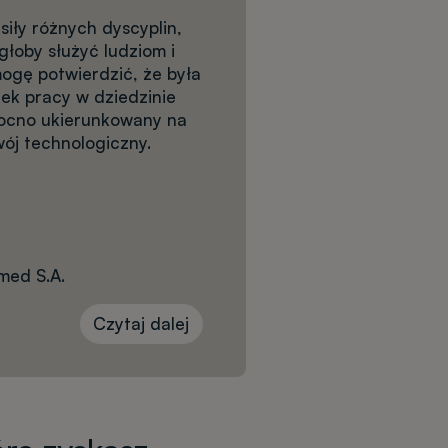
iły różnych dyscyplin,
łoby służyć ludziom i
mogę potwierdzić, że była
ek pracy w dziedzinie
ocno ukierunkowany na
wój technologiczny.
med S.A.
Czytaj dalej