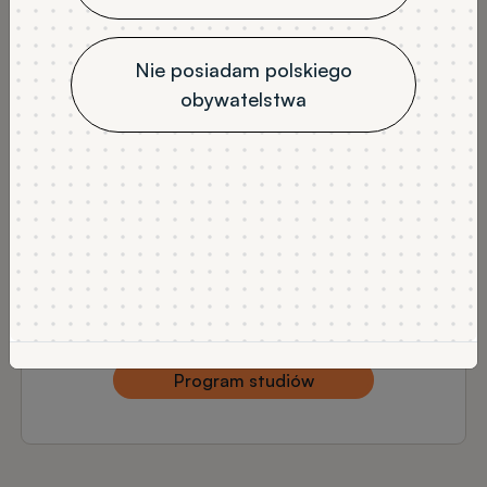
stacjonarne
3
4
JĘZYK WYKŁADOWY
Nie posiadam polskiego
polski
obywatelstwa
NABÓR
Rekrutacja na semestr letni
DODATKOWE INFORMACJE
Rekrutacja na semestr letni - studia 3-
semestralne
Rekrutacja na semestr zimowy - studia 4-
semestralne
Wykaz tytułów
Program studiów