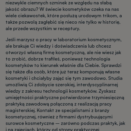
niezwykle ciemnych szminek ze względu na słabą
jakość obrazu? W świecie kosmetyków czeka na nas
wiele ciekawostek, które posłużą urodowym trikom, a
także pozwolą zagłębić się nieco nie tylko w historię,
ale przede wszystkim w receptury.
Jeśli marzysz o pracy w laboratorium kosmetycznym,
ale brakuje Ci wiedzy i doświadczenia lub chcesz
otworzyć własną firmę kosmetyczną, ale nie wiesz jak
to zrobić, dobrze trafiłeś, ponieważ technologia
kosmetyków to kierunek właśnie dla Ciebie. Sprawdzi
się także dla osób, które już teraz komponują własne
kosmetyki i chciałyby zająć się tym zawodowo. Studia
umożliwią Ci zdobycie szerokiej, interdyscyplinarnej
wiedzy z zakresu technologii kosmetyków. Zyskasz
umiejętności praktyczne potwierdzone trzymiesięczną
praktyką zawodową połączoną z realizacją pracy
magisterskiej. Kontakt ze specjalistami z branży
kosmetycznej, również z firmami dystrybuującymi
surowce kosmetyczne – zarówno podczas praktyk, jak
i na zajęciach, którzy od strony praktycznej