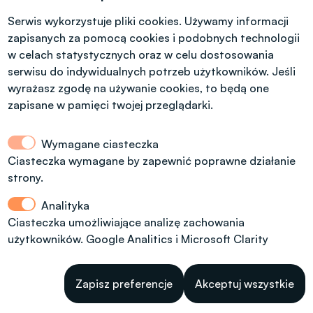
Tel. +48 42 631 23 14
microcredentials@info.p.lodz.pl
Serwis wykorzystuje pliki cookies. Używamy informacji
zapisanych za pomocą cookies i podobnych technologii
w celach statystycznych oraz w celu dostosowania
serwisu do indywidualnych potrzeb użytkowników. Jeśli
wyrażasz zgodę na używanie cookies, to będą one
Kontakt dla kandydatów z polskim
obywatelstwem
zapisane w pamięci twojej przeglądarki.
Wymagane ciasteczka
Dział Rekrutacji Politechniki Łódzkiej
Ciasteczka wymagane by zapewnić poprawne działanie
strony.
ul. Radwańska 29, budynek A13, (dodatkowe
wejście od ul. Stefanowskiego 22)
Analityka
tel.: 42 6312092, 42 6312974
Ciasteczka umożliwiające analizę zachowania
użytkowników. Google Analitics i Microsoft Clarity
rekrutacja@info.p.lodz.pl
Godziny otwarcia: 8.00 - 15.00
W
Zapisz preferencje
Akceptuj wszystkie
Messenger 