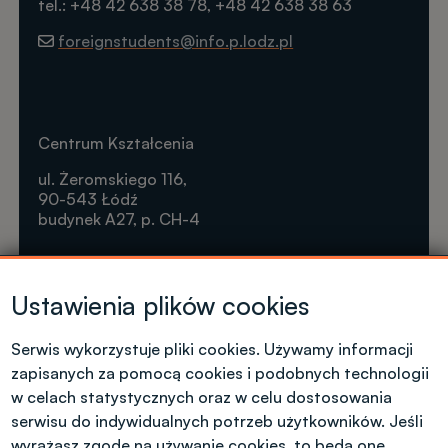
tel.: +48 42 638 38 78, +48 42 638 38 63
foreignstudents@info.p.lodz.pl
Centrum Kształcenia
ul. Żeromskiego 116,
90-543 Łódź
budynek A27, p. CH-4
Krótkie formy kształcenia
Ustawienia plików cookies
Tel. +48 42 631 23 14
microcredentials@info.p.lodz.pl
Serwis wykorzystuje pliki cookies. Używamy informacji
zapisanych za pomocą cookies i podobnych technologii
w celach statystycznych oraz w celu dostosowania
serwisu do indywidualnych potrzeb użytkowników. Jeśli
wyrażasz zgodę na używanie cookies, to będą one