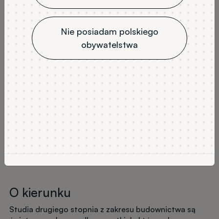
stacjonarne
3
4
JĘZYK WYKŁADOWY
Nie posiadam polskiego
polski
obywatelstwa
NABÓR
Rekrutacja na semestr letni
Rekrutacja na semestr zimowy
Wykaz tytułów
Program studiów
O kierunku
Studia drugiego stopnia z zakresu budownictwa są