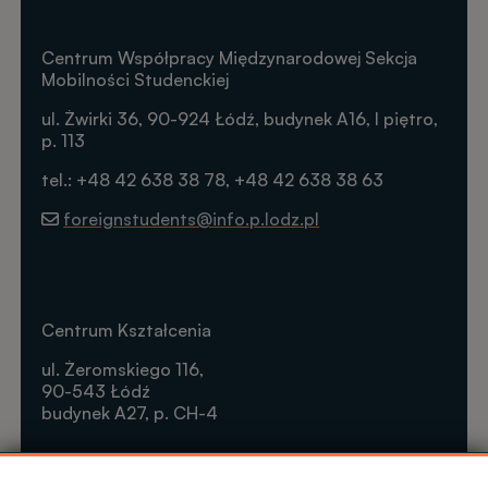
Centrum Współpracy Międzynarodowej Sekcja
Mobilności Studenckiej
ul. Żwirki 36, 90-924 Łódź, budynek A16, I piętro,
p. 113
tel.: +48 42 638 38 78, +48 42 638 38 63
foreignstudents@info.p.lodz.pl
Centrum Kształcenia
ul. Żeromskiego 116,
90-543 Łódź
budynek A27, p. CH-4