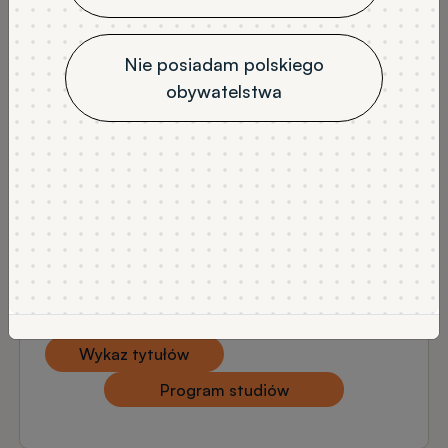
stacjonarne
3
niestacjonarne
Nie posiadam polskiego
JĘZYK WYKŁADOWY
obywatelstwa
polski
NABÓR
Rekrutacja na semestr letni
Rekrutacja na semestr zimowy
DODATKOWE INFORMACJE
Studia niestacjonarne - rekrutacja na semestr
zimowy.
Studia stacjonarne - rekrutacja na semestr
letni.
Wykaz tytułów
Program studiów