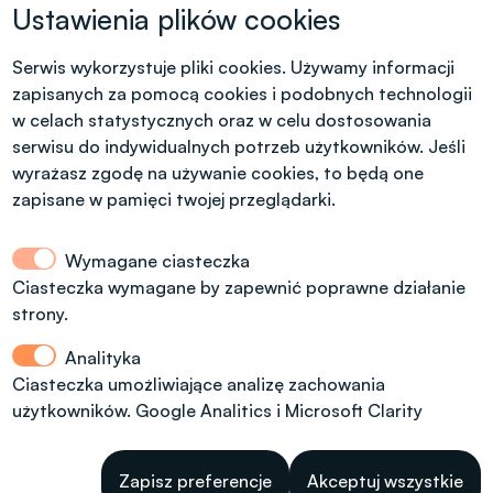
Krótkie formy kształcenia
Ustawienia plików cookies
Tel. +48 42 631 23 14
microcredentials@info.p.lodz.pl
Serwis wykorzystuje pliki cookies. Używamy informacji
zapisanych za pomocą cookies i podobnych technologii
w celach statystycznych oraz w celu dostosowania
serwisu do indywidualnych potrzeb użytkowników. Jeśli
wyrażasz zgodę na używanie cookies, to będą one
Kontakt dla kandydatów z polskim
obywatelstwem
zapisane w pamięci twojej przeglądarki.
Wymagane ciasteczka
Dział Rekrutacji Politechniki Łódzkiej
Ciasteczka wymagane by zapewnić poprawne działanie
strony.
ul. Radwańska 29, budynek A13, (dodatkowe
wejście od ul. Stefanowskiego 22)
Analityka
tel.: 42 6312092, 42 6312974
Ciasteczka umożliwiające analizę zachowania
użytkowników. Google Analitics i Microsoft Clarity
rekrutacja@info.p.lodz.pl
Godziny otwarcia: 8.00 - 15.00
W
Zapisz preferencje
Akceptuj wszystkie