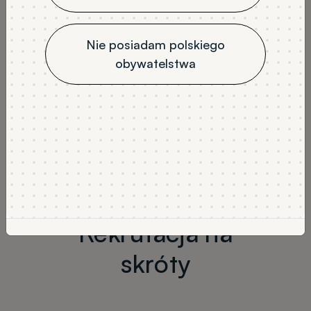
Nie posiadam polskiego
obywatelstwa
Previous
Previous
Next
Next
Rekrutacja na
skróty