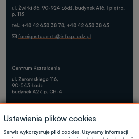
ul. Żwirki 36, 90-924 Łódź, budynek A16, I piętro,
p. 113
tel.: +48 42 638 38 78, +48 42 638 38 63
foreignstudents@info.p.lodz.pl
Centrum Kształcenia
ul. Żeromskiego 116,
90-543 Łódź
budynek A27, p. CH-4
Krótkie formy kształcenia
Ustawienia plików cookies
Tel. +48 42 631 23 14
microcredentials@info.p.lodz.pl
Serwis wykorzystuje pliki cookies. Używamy informacji